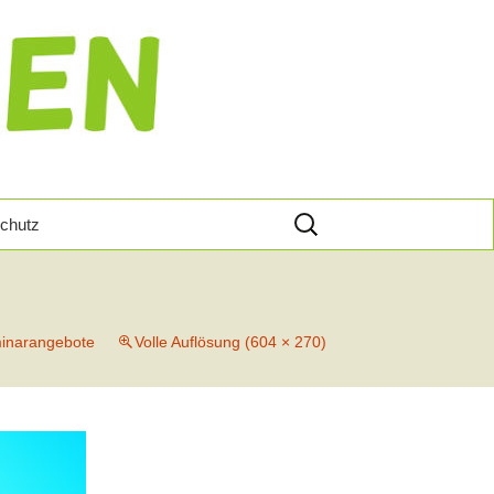
Suche
chutz
nach:
Von
en
inarangebote
Volle Auflösung (604 × 270)
s U
Der