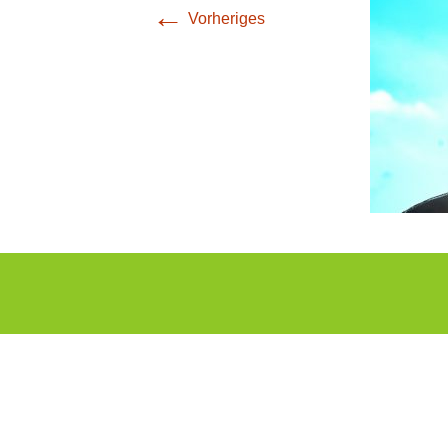
←
prävention, M
Vorheriges
Entspannung