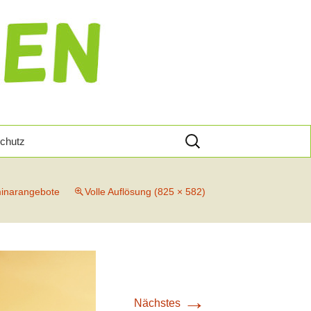
Suche
chutz
nach:
inarangebote
Volle Auflösung (825 × 582)
Von
en
s U
Der
→
Nächstes