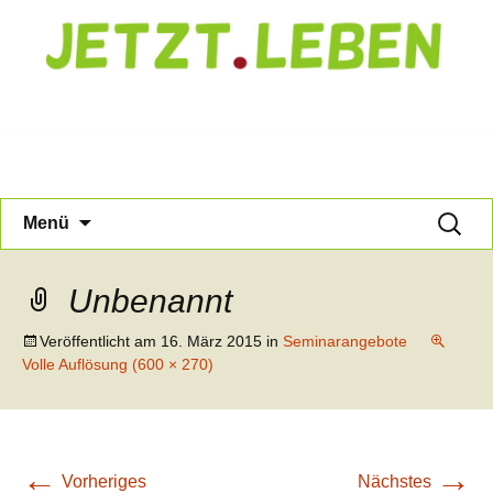
Jetzt Leben
Zum
Suche
Menü
Inhalt
nach:
springen
Unbenannt
Veröffentlicht am
16. März 2015
in
Seminarangebote
Volle Auflösung (600 × 270)
←
→
Vorheriges
Nächstes