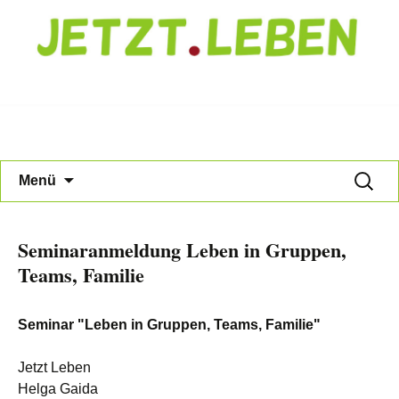
Jetzt Leben
Zum
Suche
Menü
Inhalt
nach:
springen
Seminaranmeldung Leben in Gruppen,
Teams, Familie
Seminar "Leben in Gruppen, Teams, Familie"
Jetzt Leben
Helga Gaida