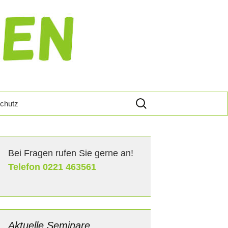
Suche
chutz
nach:
Von
Bei Fragen rufen Sie gerne an!
en
Telefon 0221 463561
s U
Der
Aktuelle Seminare