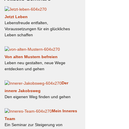
le
efer
t
der
gs-
Jetzt Leben
n
Lebensfreude entfalten,
Voraussetzungen für ein glückliches
Ich
ag
Leben schaffen
Der
Von alten Mustern befreien
Leben neu gestalten, neue Wege
Mut
entdecken und gehen
Der
innere Jakobsweg
Den eigenen Weg finden und gehen
Mein Inneres
Team
Ein Seminar zur Steigerung von